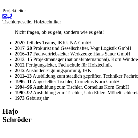
Projektleiter
Tischlergeselle, Holztechniker
Nicht fragen, ob es geht, sondern wie es geht!
2020
Teil des Teams, IKKUNA GmbH
2017–20
Prokurist und Gesellschafter, Vogt Logistik GmbH
2016–17
Fachvertriebsleiter Werkzeuge Hans Sauer GmbH
2013–15
Projektmanager (national/international), Korn Win
2012
Fertigungsleiter, Fachschule für Holztechnik
2012
Ausbilder-Eignungsprüfung, IHK
2011–13
Ausbildung zum staatlich geprüften Techniker Fachri
1996–11
Angestellter Tischler, Cornelius Korn GmbH
1994–96
Ausbildung zum Tischler, Cornelius Korn GmbH
1990–92
Ausbildung zum Tischler, Udo Ehlers Möbeltischlere
1973
Geburtsjahr
Hajo
Schröder