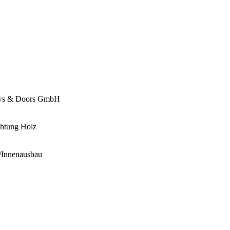
dows & Doors GmbH
chtung Holz
i/Innenausbau