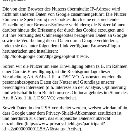
Die von dem Browser des Nutzers übermittelte IP-Adresse wird
nicht mit anderen Daten von Google zusammengeführt. Die Nutzer
können die Speicherung der Cookies durch eine entsprechende
Einstellung ihrer Browser-Software verhindern; die Nutzer können
darüber hinaus die Erfassung der durch das Cookie erzeugten und
auf ihre Nutzung des Onlineangebotes bezogenen Daten an Google
sowie die Verarbeitung dieser Daten durch Google verhindern,
indem sie das unter folgendem Link verfügbare Browser-Plugin
herunterladen und installieren:
http://tools.google.com/dlpage/gaoptout?hl=de.
Sofern wir die Nutzer um eine Einwilligung bitten (z.B. im Rahmen
einer Cookie-Einwilligung), ist die Rechtsgrundlage dieser
Verarbeitung Art. 6 Abs. 1 lit. a. DSGVO. Ansonsten werden die
personenbezogenen Daten der Nutzer auf Grundlage unserer
berechtigten Interessen (d.h. Interesse an der Analyse, Optimierung
und wirtschaftlichem Betrieb unseres Onlineangebotes im Sinne des
Art. 6 Abs. 1 lit. f. DSGVO) verarbeitet.
Soweit Daten in den USA verarbeitet werden, weisen wir daraufhin,
dass Google unter dem Privacy-Shield-Abkommen zertifiziert ist
und hierdurch zusichert, das europäische Datenschutzrecht
einzuhalten (https://www.privacyshield.gov/participant?
id=a2zt000000001L5AAI&status=Active).